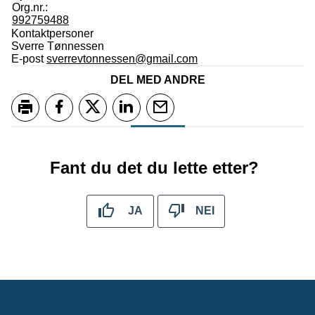
Org.nr.:
992759488
Kontaktpersoner
Sverre Tønnessen
E-post
sverrevtonnessen@gmail.com
DEL MED ANDRE
Skriv ut
Del på Facebook
Del på Twitter
Del på LinkedIn
Tips en venn
Fant du det du lette etter?
JA
NEI