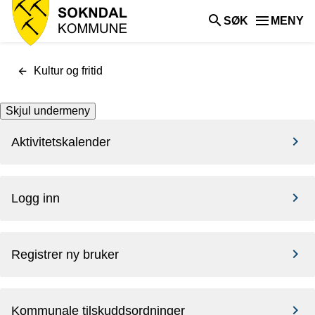
Sokndal
SØK
MENY
kommune
Du
Kultur og fritid
er
her:
Skjul undermeny
Aktivitetskalender
Logg inn
Registrer ny bruker
Kommunale tilskuddsordninger