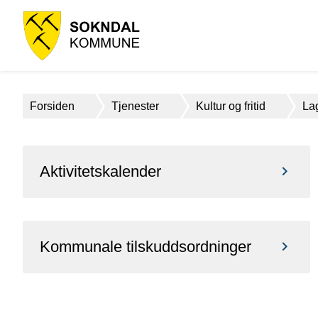
Sokndal
kommune
Du
Forsiden
Tjenester
Kultur og fritid
Lag
er
her:
Aktivitetskalender
Kommunale tilskuddsordninger