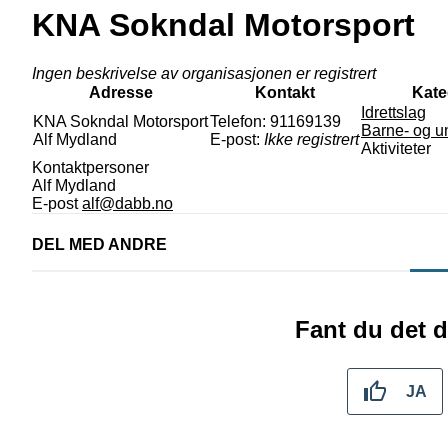
KNA Sokndal Motorsport
Ingen beskrivelse av organisasjonen er registrert
Adresse
Kontakt
Kate
Idrettslag
KNA Sokndal Motorsport
Telefon:
91169139
Barne- og 
Alf Mydland
E-post:
Ikke registrert
Aktiviteter
Kontaktpersoner
Alf Mydland
E-post
alf@dabb.no
DEL MED ANDRE
Fant du det d
JA