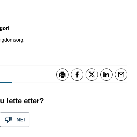
gori
ungdomsorg.
Skriv ut
Del på Facebook
Del på Twitter
Del på Link
Tips 
u lette etter?
NEI