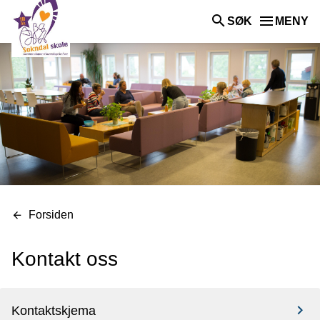
skole
SØK
MENY
Du
Forsiden
er
her:
Kontakt oss
Kontaktskjema