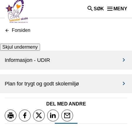
skole
SØK
MENY
Du
Forsiden
er
her:
Skjul undermeny
Informasjon - UDIR
Plan for trygt og godt skolemiljø
DEL MED ANDRE
Skriv ut
Del på Facebook
Del på Twitter
Del på LinkedIn
Tips en venn