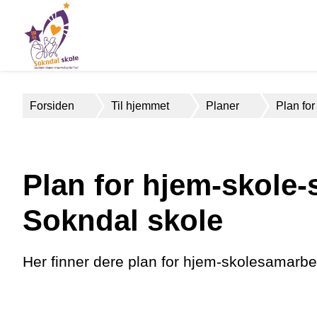
Sokndal
skole
Du
Forsiden
Til hjemmet
Planer
Plan fo
er
her:
Plan for hjem-skole-
Sokndal skole
Her finner dere plan for hjem-skolesamarb