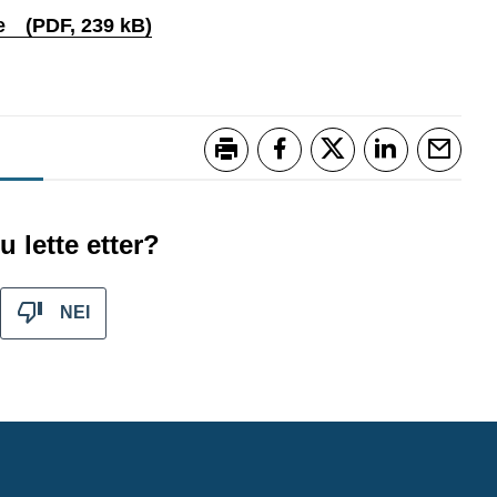
le
(PDF, 239 kB)
Skriv ut
Del på Facebook
Del på Twitter
Del på Link
Tips 
u lette etter?
NEI