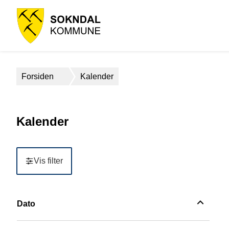
Sokndal
kommune
Du
Forsiden
Kalender
er
her:
Kalender
Vis filter
Filter
Dato
Filter
Dato