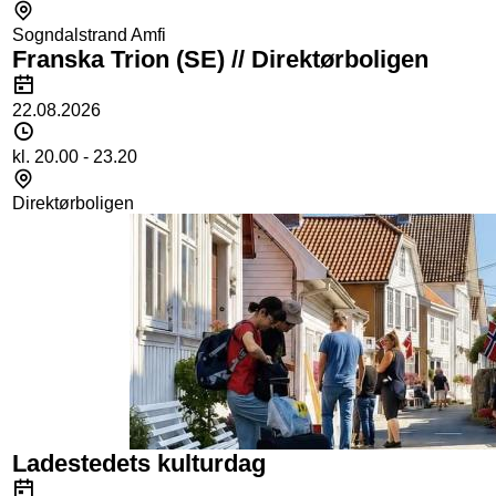
Sted
Sogndalstrand Amfi
Franska Trion (SE) // Direktørboligen
Dato
22.08.2026
Tidspunkt
kl. 20.00 - 23.20
Sted
Direktørboligen
Ladestedets kulturdag
Dato