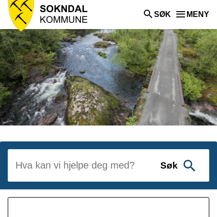
Sokndal
SØK
MENY
kommune