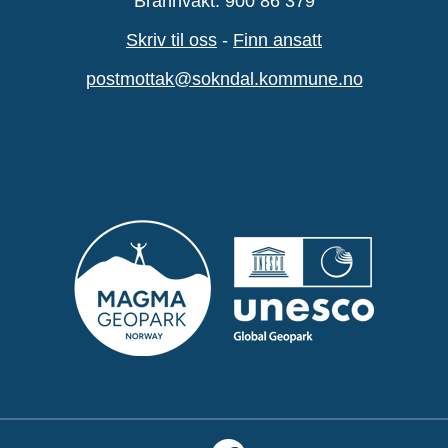
Brannvakt: 900 86 379
Skriv til oss
-
Finn ansatt
postmottak@sokndal.kommune.no