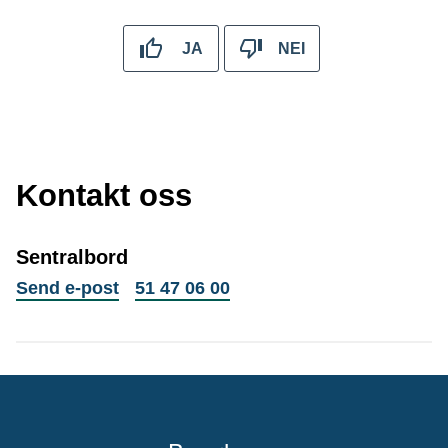
JA
NEI
Kontakt oss
Sentralbord
til
Telefon
Send e-post
51 47 06 00
Sentralbord