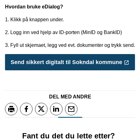
Hvordan bruke eDialog?
1. Klikk på knappen under.
2. Logg inn ved hjelp av ID-porten (MinID og BankID)
3. Fyll ut skjemaet, legg ved evt. dokumenter og trykk send.
Send sikkert digitalt til Sokndal kommune
DEL MED ANDRE
Skriv ut
Del på Facebook
Del på Twitter
Del på LinkedIn
Tips en venn
Fant du det du lette etter?