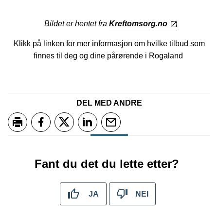
Bildet er hentet fra
Kreftomsorg.no
Klikk på linken for mer informasjon om hvilke tilbud som
finnes til deg og dine pårørende i Rogaland
DEL MED ANDRE
Skriv ut
Del på Facebook
Del på Twitter
Del på LinkedIn
Tips en venn
Fant du det du lette etter?
JA
NEI