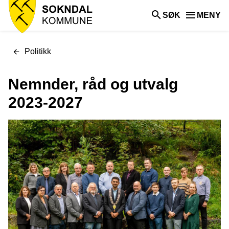
Sokndal
SØK
MENY
kommune
Du
Politikk
er
her:
Nemnder, råd og utvalg
2023-2027