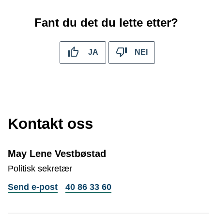
Fant du det du lette etter?
JA
NEI
Kontakt oss
May Lene Vestbøstad
Politisk sekretær
til
Telefon
Send e-post
40 86 33 60
May
Lene
Vestbøstad