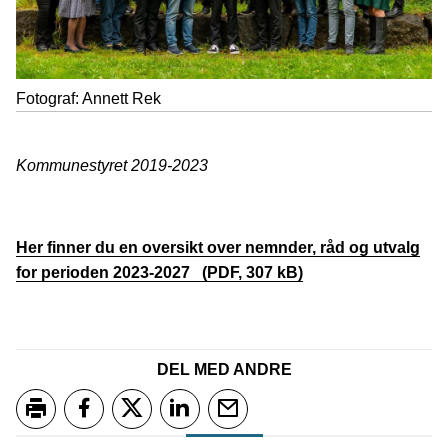
Annett Rek
Kommunestyret 2019-2023
Her finner du en oversikt over nemnder, råd og utvalg
for perioden 2023-2027
(PDF, 307 kB)
DEL MED ANDRE
Skriv ut
Del på Facebook
Del på Twitter
Del på LinkedIn
Tips en venn