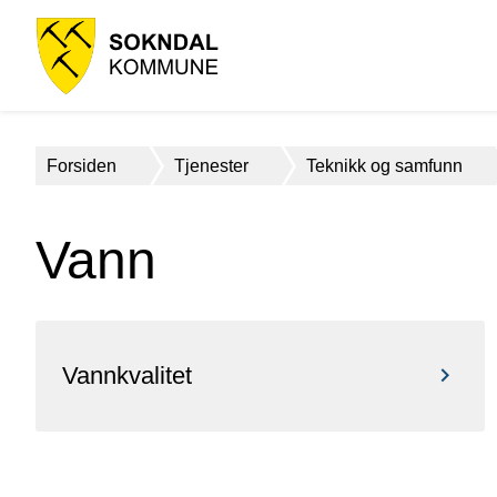
Sokndal
kommune
Du
Forsiden
Tjenester
Teknikk og samfunn
er
her:
Vann
Vannkvalitet