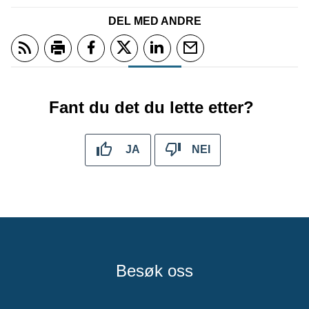
DEL MED ANDRE
Abonner på RSS
Skriv ut
Del på Facebook
Del på Twitter
Del på LinkedIn
Tips en venn
Fant du det du lette etter?
JA
NEI
Besøk oss