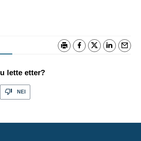
Skriv ut
Del på Facebook
Del på Twitter
Del på Link
Tips 
u lette etter?
NEI