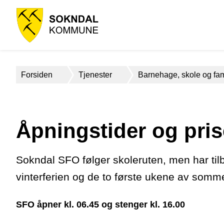
Sokndal
kommune
Du
Forsiden
Tjenester
Barnehage, skole og fam
er
her:
Åpningstider og pris
Sokndal SFO følger skoleruten, men har til
vinterferien og de to første ukene av somme
SFO åpner kl. 06.45 og stenger kl. 16.00