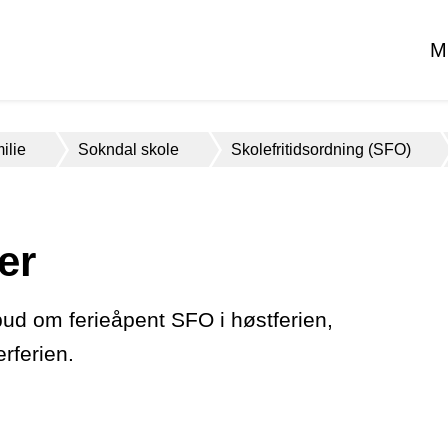
M
ilie
Sokndal skole
Skolefritidsordning (SFO)
er
bud om ferieåpent SFO i høstferien,
rferien.