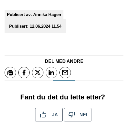
Publisert av
Annika Hagen
Publisert
12.06.2024 11.54
DEL MED ANDRE
Skriv ut
Del på Facebook
Del på Twitter
Del på LinkedIn
Tips en venn
Fant du det du lette etter?
JA
NEI