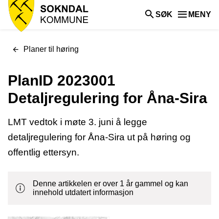
Sokndal
SØK
MENY
kommune
Du
Planer til høring
er
her:
PlanID 2023001
Detaljregulering for Åna-Sira
LMT vedtok i møte 3. juni å legge
detaljregulering for Åna-Sira ut på høring og
offentlig ettersyn.
Denne artikkelen er over 1 år gammel og kan
innehold utdatert informasjon