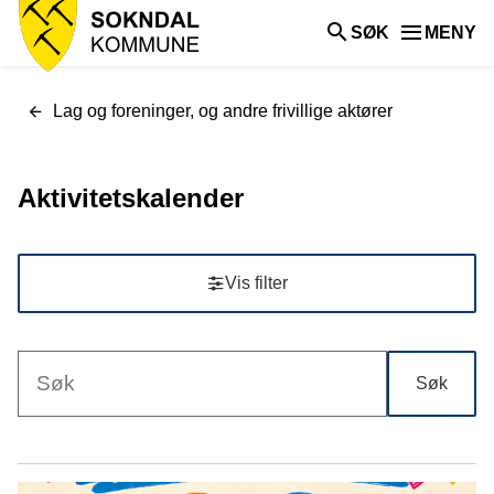
Sokndal
SØK
MENY
kommune
Du
Lag og foreninger, og andre frivillige aktører
er
her:
Aktivitetskalender
Vis filter
Søk
Søketekst
Resultat