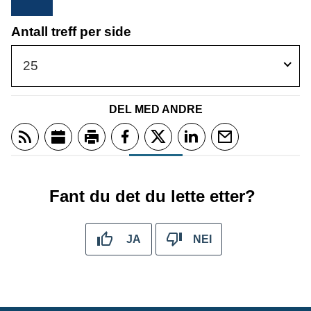
Antall treff per side
25
DEL MED ANDRE
Abonner på RSS
Legg til hendelsen i din kalender
Skriv ut
Del på Facebook
Del på Twitter
Del på LinkedIn
Tips en venn
Fant du det du lette etter?
JA
NEI